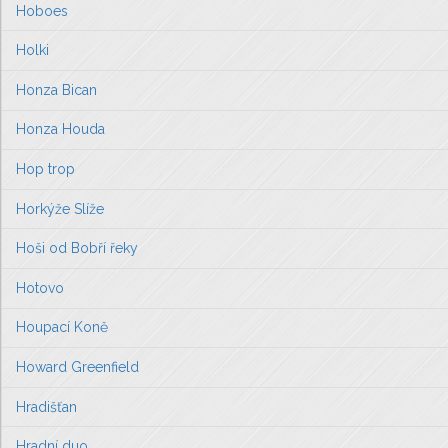
Hoboes
Holki
Honza Bican
Honza Houda
Hop trop
Horkýže Slíže
Hoši od Bobří řeky
Hotovo
Houpací Koně
Howard Greenfield
Hradišťan
Hradní duo