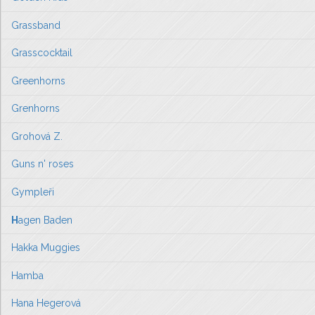
Grassband
Grasscocktail
Greenhorns
Grenhorns
Grohová Z.
Guns n' roses
Gympleři
H
agen Baden
Hakka Muggies
Hamba
Hana Hegerová