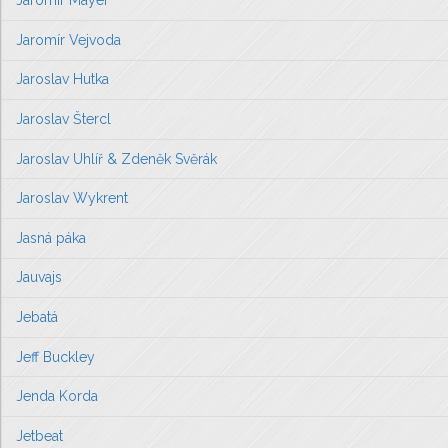
Jaromír Mayer
Jaromír Vejvoda
Jaroslav Hutka
Jaroslav Štercl
Jaroslav Uhlíř & Zdeněk Svěrák
Jaroslav Wykrent
Jasná páka
Jauvajs
Jebatá
Jeff Buckley
Jenda Korda
Jetbeat