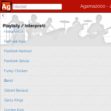
Fool's Garden
Agama2000 - 
Fořt Vladimír Eddy
zde se bude v budoucnu zobrazovat informace o interpretovi / s
Fragment
Playlisty / Interpreti:
Vlevo vyberte píseň, kterou chcete zobrazit
Franta Belza
nebo můžete
přejít na úvodní stránku ...
František Kasl
František Nedvěd
František Sahula
Funky Chicken
G
aráž
Gilbert Bécaud
Gipsy Kings
Golden Kids