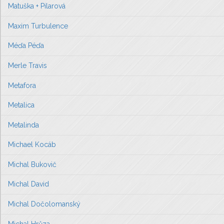
Matuška + Pilarová
Maxim Turbulence
Méďa Péďa
Merle Travis
Metafora
Metalica
Metalinda
Michael Kocáb
Michal Bukovič
Michal David
Michal Dočolomanský
Michal Hrůza