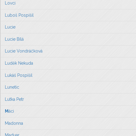
Lovci
Luboš Pospíšil
Lucie
Lucie Bílá
Lucie Vondráčková
Luděk Nekuda
Lukáš Pospíšil
Lunetic
Lutka Petr
M
áci
Madonna
Maduar