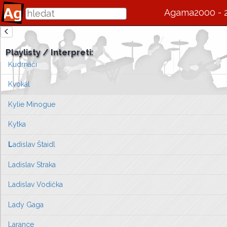
Krucipüsk
Agama2000 - 
Kryštof
zde se bude v budoucnu zobrazovat informace o interpretovi / s
Krzysztof Klenczon
Playlisty / Interpreti:
Vlevo vyberte píseň, kterou chcete zobrazit
Kudrnáči
nebo můžete
přejít na úvodní stránku ...
Kvokál
Kylie Minogue
Kytka
L
adislav Štaidl
Ladislav Straka
Ladislav Vodička
Lady Gaga
Larance