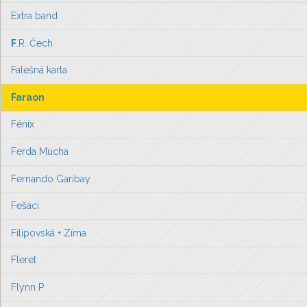
Extra band
F
.R. Čech
Falešná karta
Faraon
Fénix
Ferda Mucha
Fernando Garibay
Fešáci
Filipovská + Zíma
Fleret
Flynn P.