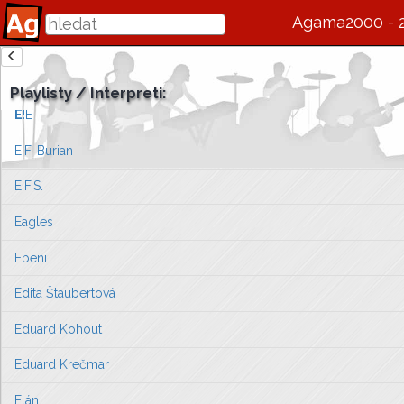
Druhá tráva
Agama2000 - 
Duo Cis
zde se bude v budoucnu zobrazovat informace o interpretovi / s
Dymytry
Playlisty / Interpreti:
Vlevo vyberte píseň, kterou chcete zobrazit
E
!E
nebo můžete
přejít na úvodní stránku ...
E.F. Burian
E.F.S.
Eagles
Ebeni
Edita Štaubertová
Eduard Kohout
Eduard Krečmar
Elán