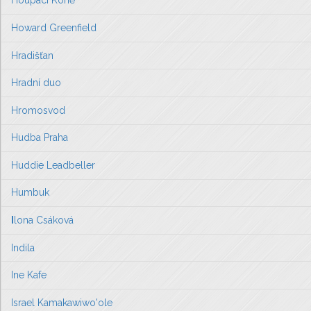
Houpací Koně
Howard Greenfield
Hradišťan
Hradní duo
Hromosvod
Hudba Praha
Huddie Leadbeller
Humbuk
I
lona Csáková
Indila
Ine Kafe
Israel Kamakawiwo'ole