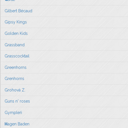
Gilbert Bécaud
Gipsy Kings
Golden Kids
Grassband
Grasscocktail
Greenhorns
Grenhorns
Grohová Z.
Guns n' roses
Gympleři
H
agen Baden