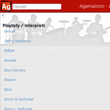
Sekvoj
Agama2000 - 
Sem tam
zde se bude v budoucnu zobrazovat informace o interpretovi / s
Semtex
Playlisty / Interpreti:
Vlevo vyberte píseň, kterou chcete zobrazit
Sešlost
nebo můžete
přejít na úvodní stránku ...
Sestry Havelkovy
Settleři
Severka
Sexy Dancers
Shalom
Sifon
Simon & Garfunkel
Simon + Garfunkel