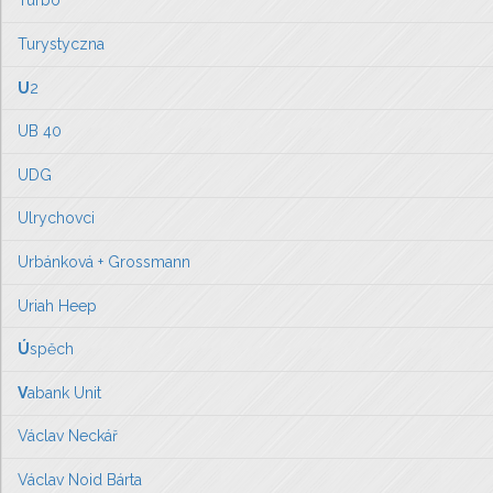
Turbo
Turystyczna
U
2
UB 40
UDG
Ulrychovci
Urbánková + Grossmann
Uriah Heep
Ú
spěch
V
abank Unit
Václav Neckář
Václav Noid Bárta