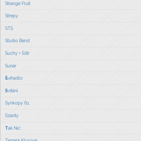
Strange Fruit
Střepy
STS
Studio Band
Suchý + Šlitr
Sunar
Š
vihadlo
S
vítání
Synkopy 61
Szanty
T
ak Nic
Tamara Klusová