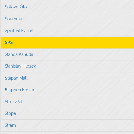
Sotovo Ólo
Soumrak
Spirituál kvintet
SPS
Standa Kahuda
Stanislav Hložek
Š
těpán Mátl
S
tephen Foster
Sto zvířat
Stopa
Stram