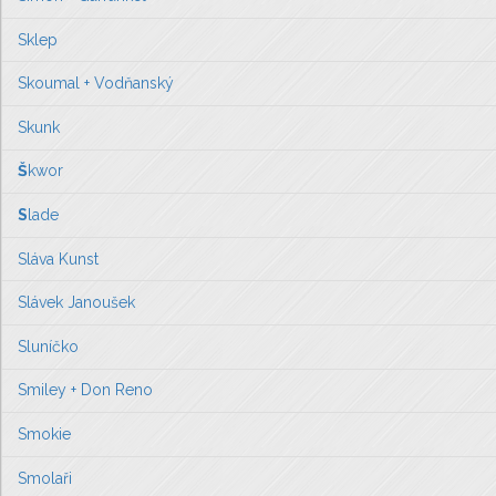
Sklep
Skoumal + Vodňanský
Skunk
Š
kwor
S
lade
Sláva Kunst
Slávek Janoušek
Sluníčko
Smiley + Don Reno
Smokie
Smolaři