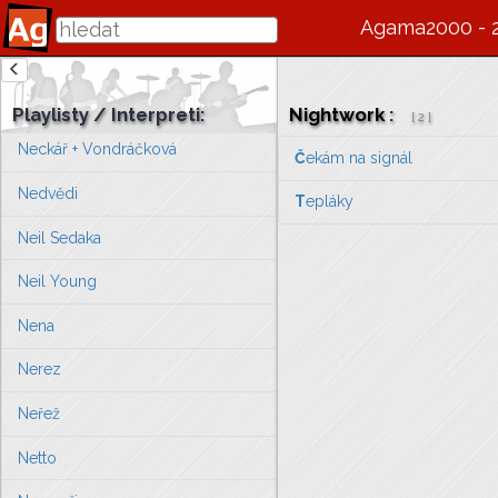
Navzájem
Agama2000 - 
Nazareth
Neckář + Špinarová
Playlisty / Interpreti:
Nightwork
:
[
2
]
Neckář + Vondráčková
Č
ekám na signál
Nedvědi
T
epláky
Neil Sedaka
Neil Young
Nena
Nerez
Neřež
Netto