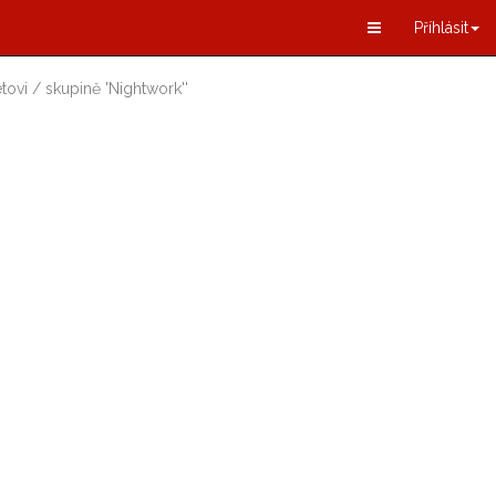
Příhlásit
tovi / skupině
'
Nightwork
'
'