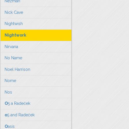
Nezmaři
Nick Cave
Nightwish
Nightwork
Nirvana
No Name
Noel Harrison
Nome
Nos
O
5 a Radeček
o
5 and Radeček
O
asis