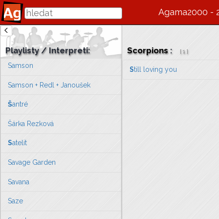
Rychtáři
Agama2000 - 
Ryvolové
S
agvan Tofi
Playlisty / Interpreti:
Scorpions
:
[
1
]
Samson
S
till loving you
Samson + Redl + Janoušek
Š
antré
Šárka Rezková
S
atelit
Savage Garden
Savana
Saze