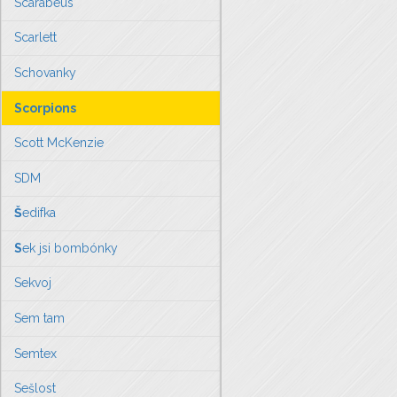
Scarabeus
Scarlett
Schovanky
Scorpions
Scott McKenzie
SDM
Š
edifka
S
ek jsi bombónky
Sekvoj
Sem tam
Semtex
Sešlost