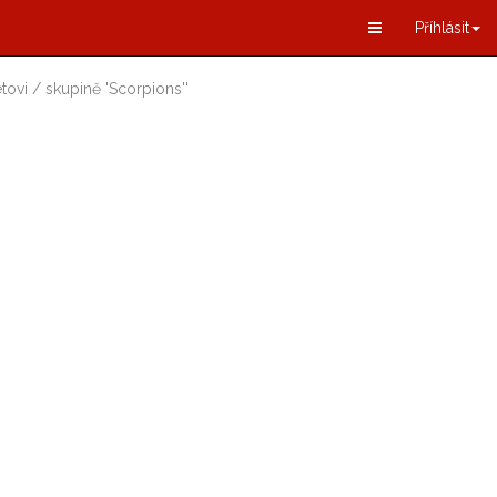
Příhlásit
tovi / skupině
'
Scorpions
'
'