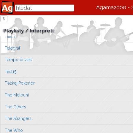
Tamara Klusová
Agama2000 - 
Tatabojs
zde se bude v budoucnu zobrazovat informace o interpretovi / s
Taxmeni
Playlisty / Interpreti:
Vlevo vyberte píseň, kterou chcete zobrazit
Team
nebo můžete
přejít na úvodní stránku ...
Telegraf
Tempo di vlak
Test15
Těžkej Pokondr
The Melouni
The Others
The Strangers
The Who