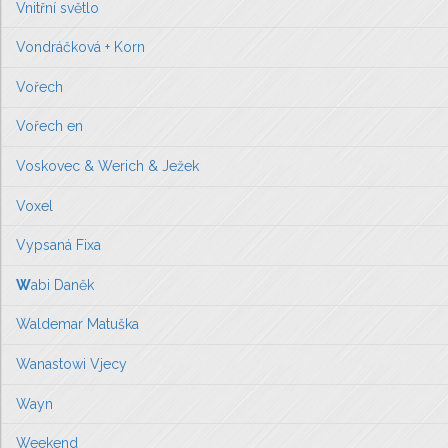
Vnitřní světlo
Vondráčková + Korn
Vořech
Vořech en
Voskovec & Werich & Ježek
Voxel
Vypsaná Fixa
W
abi Daněk
Waldemar Matuška
Wanastowi Vjecy
Wayn
Weekend