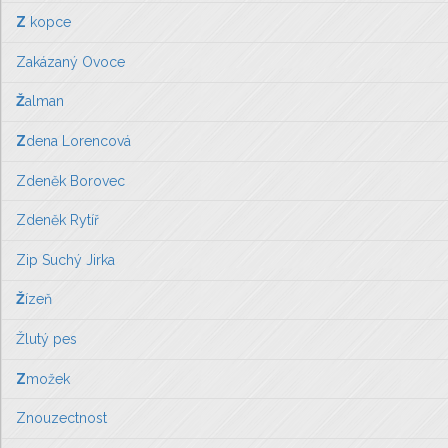
Z
kopce
Zakázaný Ovoce
Ž
alman
Z
dena Lorencová
Zdeněk Borovec
Zdeněk Rytíř
Zip Suchý Jirka
Ž
ízeň
Žlutý pes
Z
možek
Znouzectnost