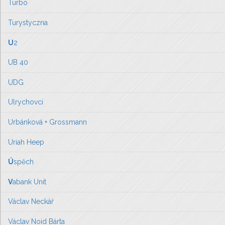
Turbo
Turystyczna
U
2
UB 40
UDG
Ulrychovci
Urbánková + Grossmann
Uriah Heep
Ú
spěch
V
abank Unit
Václav Neckář
Václav Noid Bárta