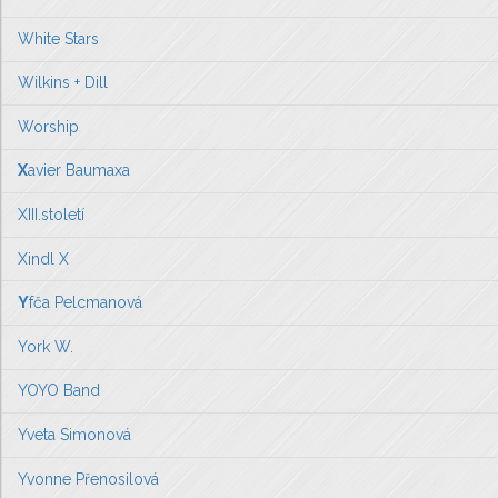
White Stars
Wilkins + Dill
Worship
X
avier Baumaxa
XIII.století
Xindl X
Y
fča Pelcmanová
York W.
YOYO Band
Yveta Simonová
Yvonne Přenosilová