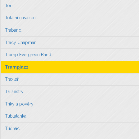
Törr
Totální nasazení
Traband
Tracy Chapman
Tramp Evergreen Band
Trampjazz
Traxleři
Tři sestry
Triky a pověry
Tublatanka
Tučňáci