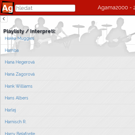
Guns n' roses
Agama2000 - 
Gympleři
zde se bude v budoucnu zobrazovat informace o interpretovi / s
H
agen Baden
Playlisty / Interpreti:
Vlevo vyberte píseň, kterou chcete zobrazit
Hakka Muggies
nebo můžete
přejít na úvodní stránku ...
Hamba
Hana Hegerová
Hana Zagorová
Hank Williams
Hans Albers
Harlej
Harnisch R.
Harry Belafonte