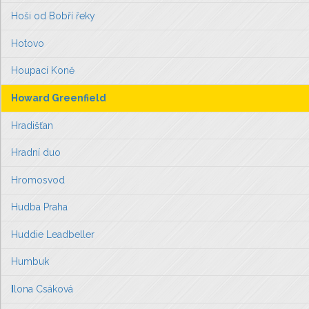
Hoši od Bobří řeky
Hotovo
Houpací Koně
Howard Greenfield
Hradišťan
Hradní duo
Hromosvod
Hudba Praha
Huddie Leadbeller
Humbuk
I
lona Csáková