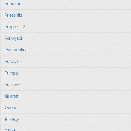
Příbuzní
Priessnitz
Progress 2
Psí vojáci
Psychohlína
Puhdys
Pumpa
Punkreas
Q
uartet
Queen
R
. Kelly
R.E.M.