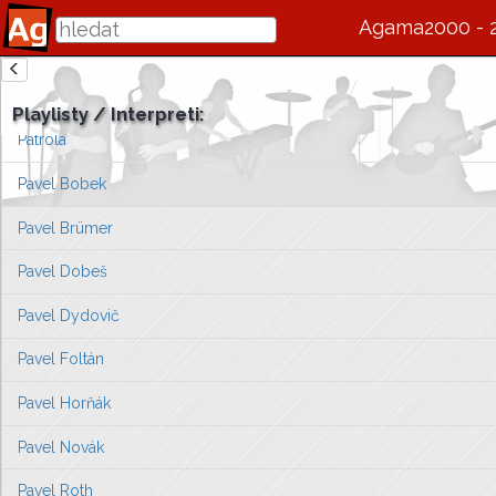
Parkán
Agama2000 - 
Patejdl Vašo
zde se bude v budoucnu zobrazovat informace o interpretovi / s
Patrasová Dagmar
Playlisty / Interpreti:
Vlevo vyberte píseň, kterou chcete zobrazit
Patrola
nebo můžete
přejít na úvodní stránku ...
Pavel Bobek
Pavel Brümer
Pavel Dobeš
Pavel Dydovič
Pavel Foltán
Pavel Horňák
Pavel Novák
Pavel Roth