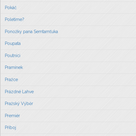
Pokáč
Poletíme?
Ponožky pana Semtamťuka
Poupata
Poutníci
Pramínek
Pražce
Prázdné Lahve
Pražský Výběr
Premiér
Příboj