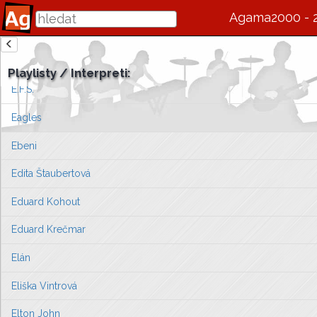
Dymytry
Agama2000 - 
E
!E
zde se bude v budoucnu zobrazovat informace o interpretovi / s
E.F. Burian
Playlisty / Interpreti:
Vlevo vyberte píseň, kterou chcete zobrazit
E.F.S.
nebo můžete
přejít na úvodní stránku ...
Eagles
Ebeni
Edita Štaubertová
Eduard Kohout
Eduard Krečmar
Elán
Eliška Vintrová
Elton John