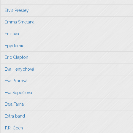
Elvis Presley
Emma Smetana
Enkláva
Epydemie
Eric Clapton
Eva Henychová
Eva Pilarová
Eva Sepešiová
Ewa Farna
Extra band
F
.R. Čech