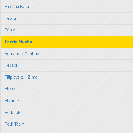
Falešná karta
Faraon
Fénix
Ferda Mucha
Fernando Garibay
Fešáci
Filipovská + Zíma
Fleret
Flynn P.
Folk lok
Folk Team