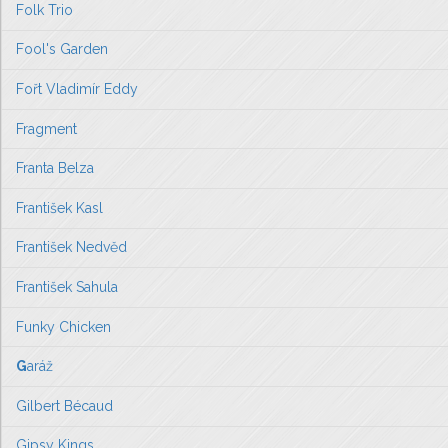
Folk Trio
Fool's Garden
Fořt Vladimír Eddy
Fragment
Franta Belza
František Kasl
František Nedvěd
František Sahula
Funky Chicken
G
aráž
Gilbert Bécaud
Gipsy Kings