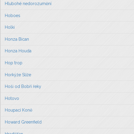
Hlubohé nedorozumění
Hoboes
Holki
Honza Bican
Honza Houda
Hop trop
Horkýže Slíže
Hoši od Bobří řeky
Hotovo
Houpací Koně
Howard Greenfield
Hradišťan