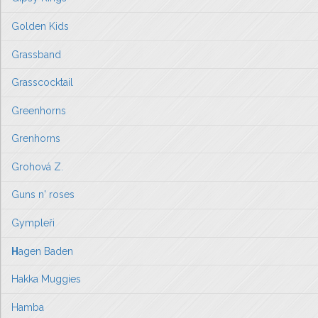
Golden Kids
Grassband
Grasscocktail
Greenhorns
Grenhorns
Grohová Z.
Guns n' roses
Gympleři
H
agen Baden
Hakka Muggies
Hamba