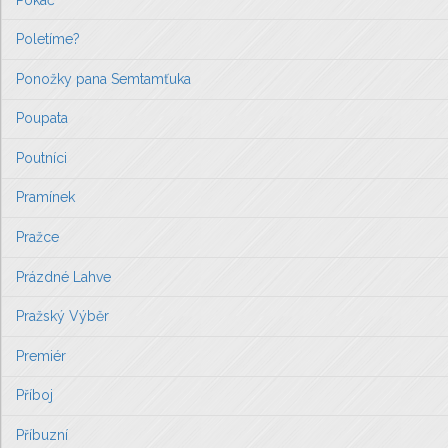
Poletíme?
Ponožky pana Semtamťuka
Poupata
Poutníci
Pramínek
Pražce
Prázdné Lahve
Pražský Výběr
Premiér
Příboj
Příbuzní