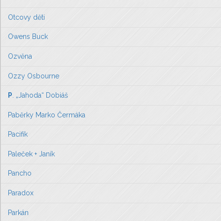
Otcovy děti
Owens Buck
Ozvěna
Ozzy Osbourne
P
. „Jahoda“ Dobiáš
Paběrky Marko Čermáka
Pacifik
Paleček + Janík
Pancho
Paradox
Parkán