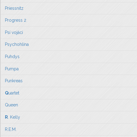
Priessnitz
Progress 2
Psí vojáci
Psychohlína
Puhdys
Pumpa
Punkreas
Q
uartet
Queen
R
. Kelly
R.E.M.