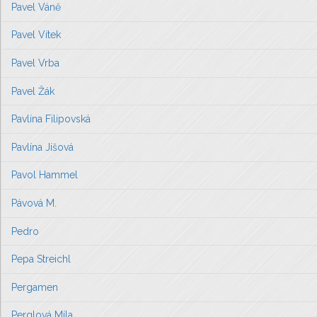
Pavel Váně
Pavel Vítek
Pavel Vrba
Pavel Žák
Pavlína Filipovská
Pavlína Jíšová
Pavol Hammel
Pávová M.
Pedro
Pepa Streichl
Pergamen
Perglová Míla