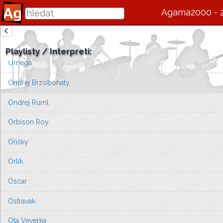
Olmerová Eva
Agama2000 - 
Olympic
zde se bude v budoucnu zobrazovat informace o interpretovi / s
OMD
Playlisty / Interpreti:
Vlevo vyberte píseň, kterou chcete zobrazit
Omega
nebo můžete
přejít na úvodní stránku ...
Ondřej Brzobohatý
Ondřej Ruml
Orbison Roy
Oříšky
Orlík
Oscar
Ostravak
Ota Veverka