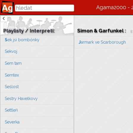
Scott McKenzie
Agama2000 - 
SDM
Š
edifka
Playlisty / Interpreti:
Simon & Garfunkel
:
[
S
ek jsi bombónky
J
armark ve Scarborough
Sekvoj
Sem tam
Semtex
Sešlost
Sestry Havelkovy
Settleři
Severka