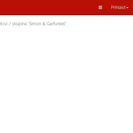
Příhlásit
tovi / skupině
'
Simon & Garfunkel
'
'