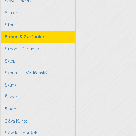
Sexy Dancers
Shalom
Sifon
Simon & Garfunkel
Simon + Garfunkel
Sklep
Skoumal + Vodňanský
Skunk
Š
kwor
S
lade
Sláva Kunst
Slávek Janoušek