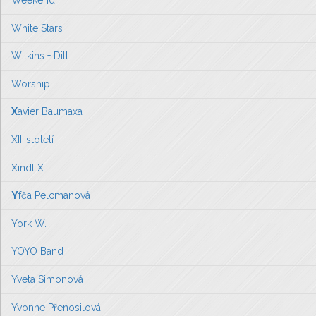
Weekend
White Stars
Wilkins + Dill
Worship
X
avier Baumaxa
XIII.století
Xindl X
Y
fča Pelcmanová
York W.
YOYO Band
Yveta Simonová
Yvonne Přenosilová