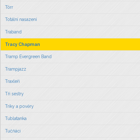
Törr
Totální nasazení
Traband
Tracy Chapman
Tramp Evergreen Band
Trampjazz
Traxleři
Tři sestry
Triky a pověry
Tublatanka
Tučňáci