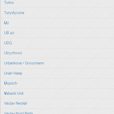
Turbo
Turystyczna
U
2
UB 40
UDG
Ulrychovci
Urbánková + Grossmann
Uriah Heep
Ú
spěch
V
abank Unit
Václav Neckář
Václav Noid Bárta