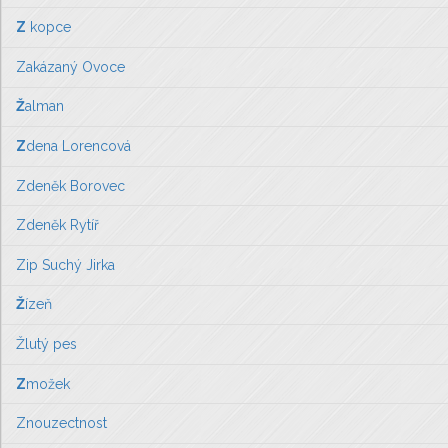
Z
kopce
Zakázaný Ovoce
Ž
alman
Z
dena Lorencová
Zdeněk Borovec
Zdeněk Rytíř
Zip Suchý Jirka
Ž
ízeň
Žlutý pes
Z
možek
Znouzectnost