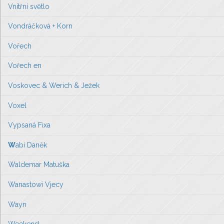
Vnitřní světlo
Vondráčková + Korn
Vořech
Vořech en
Voskovec & Werich & Ježek
Voxel
Vypsaná Fixa
W
abi Daněk
Waldemar Matuška
Wanastowi Vjecy
Wayn