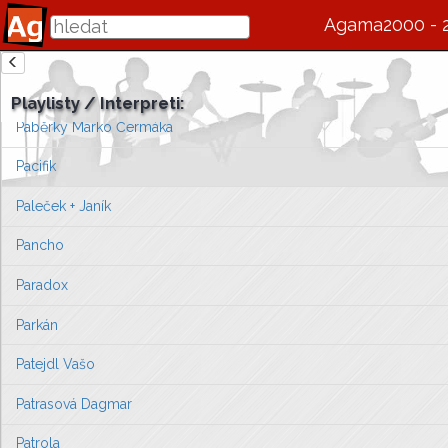
Ozvěna
Agama2000 - 
Ozzy Osbourne
zde se bude v budoucnu zobrazovat informace o interpretovi / s
P
. „Jahoda“ Dobiáš
Playlisty / Interpreti:
Vlevo vyberte píseň, kterou chcete zobrazit
Paběrky Marko Čermáka
nebo můžete
přejít na úvodní stránku ...
Pacifik
Paleček + Janík
Pancho
Paradox
Parkán
Patejdl Vašo
Patrasová Dagmar
Patrola