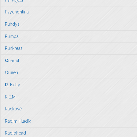
Psychohlína
Puhdys
Pumpa
Punkreas
Q
uartet
Queen
R
. Kelly
R.E.M.
Rackové
Radim Hladík
Radiohead