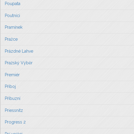
Poupata
Poutníci
Pramínek
Pražce
Prázdné Lahve
Pražský Výběr
Premiér
Příboj
Příbuzní
Priessnitz
Progress 2
Psí vojáci