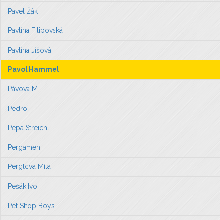
Pavel Žák
Pavlína Filipovská
Pavlína Jíšová
Pavol Hammel
Pávová M.
Pedro
Pepa Streichl
Pergamen
Perglová Míla
Pešák Ivo
Pet Shop Boys